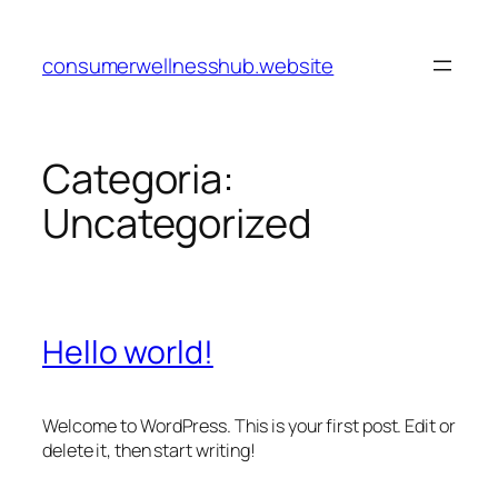
Pular
para
consumerwellnesshub.website
o
conteúdo
Categoria:
Uncategorized
Hello world!
Welcome to WordPress. This is your first post. Edit or
delete it, then start writing!